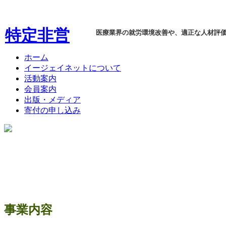
特定非営
医療業界の就労環境改善や、適正な人材評
利活動法
ホーム
イージェイネットについて
人 イージ
活動案内
会員案内
ェイネッ
出版・メディア
寄付の申し込み
ト(Ejnet)
事業内容