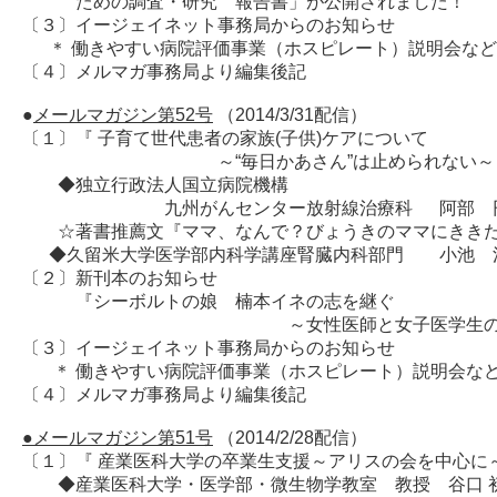
ための調査・研究 報告書」が公開されました！
〔３〕イージェイネット事務局からのお知らせ
＊ 働きやすい病院評価事業（ホスピレート）説明会など
〔４〕メルマガ事務局より編集後記
●
メールマガジン第52号
（2014/3/31配信）
〔１〕『 子育て世代患者の家族(子供)ケアについて
～“毎日かあさん”は止められない～ 
◆独立行政法人国立病院機構
九州がんセンター放射線治療科 阿部 
☆著書推薦文『ママ、なんで？びょうきのママにききた
◆久留米大学医学部内科学講座腎臓内科部門 
〔２〕新刊本のお知らせ
『シーボルトの娘 楠本イネの志を継ぐ
～女性医師と女子医学生の
〔３〕イージェイネット事務局からのお知らせ
＊ 働きやすい病院評価事業（ホスピレート）説明会な
〔４〕メルマガ事務局より編集後記
●メールマガジン第51号
（2014/2/28配信）
〔１〕『 産業医科大学の卒業生支援～アリスの会を中心に～
◆産業医科大学・医学部・微生物学教室 教授 谷口 