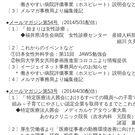
働きやすい病院評価事業（ホスピレート）説明会な
〔３〕メルマガ事務局より編集後記
●
メールマガジン第54号
（2014/5/31配信）
〔１〕『 始まりは女性診療 』
◆福井県済生会病院 女性診療センター 産婦人科
細川 久美子 
〔２〕これからのイベントなど
①日本女性外科学会：第11回 JAWS勉強会
②秋田大学男女共同参画推進室コロコニより情報提供
〔３〕イージェイネット事務局からのお知らせ
＊ 働きやすい病院評価事業（ホスピレート）説明会な
〔４〕メルマガ事務局より編集後記
●
メールマガジン第53号
（2014/4/30配信）
〔１〕『 特定医療法人茜会におけるすべての職員への子育
組み～子育てにやさしい認定企業を取得するまでと
◆特定医療法人茜会 メディカルケアタウン東大島
あかねクリニック院長（吉水内科 元院長
諸冨 夏子 
〔２〕厚生労働省より「医療従事者の勤務環境改善に向け