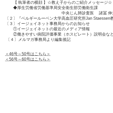
【 執筆者の横顔 】☆教え子からのご紹介メッセージ☆
◆厚生労働省労働基準局安全衛生部労働衛生課
中央じん肺診査医 諸冨 伸夫
〔２〕『ベルギールーベン大学高血圧研究所Jan Staesse
〔３〕イージェイネット事務局からのお知らせ
①イージェイネットの最近のメディア情報
②働きやすい病院評価事業（ホスピレート）説明会な
〔４〕メルマガ事務局より編集後記
＜46号～50号はこちら＞
＜56号～60号はこちら＞
メディア掲載&ニュース
お問い合わせ
個人情報保護方針
サイトマップ
WL