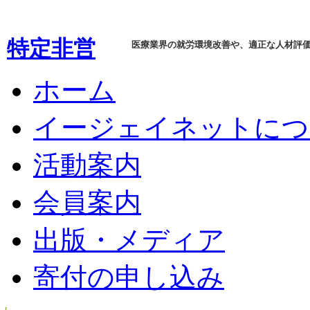
特定非営
医療業界の就労環境改善や、適正な人材評
利活動法
ホーム
人 イージ
イージェイネットにつ
ェイネッ
活動案内
ト(Ejnet)
会員案内
出版・メディア
寄付の申し込み