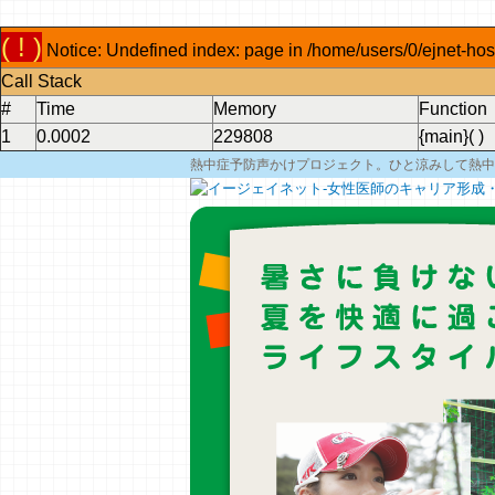
( ! )
Notice: Undefined index: page in /home/users/0/ejnet-hos
Call Stack
#
Time
Memory
Function
1
0.0002
229808
{main}( )
熱中症予防声かけプロジェクト。ひと涼みして熱中