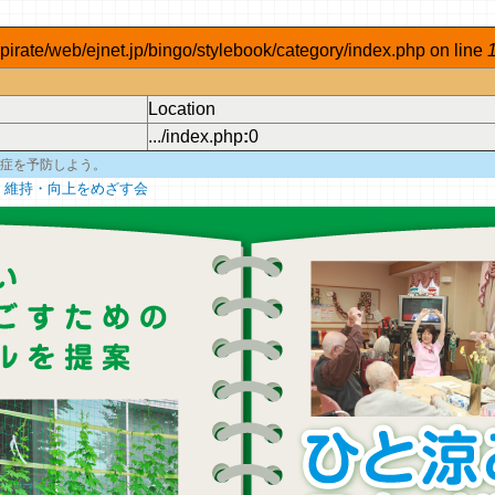
pirate/web/ejnet.jp/bingo/stylebook/category/index.php on line
Location
.../index.php
:
0
症を予防しよう。