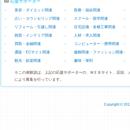
応援サポーター
●
美容・ダイエット関連
●
医療・福祉関連
●
●
占い・カウンセリング関連
●
スクール・留学関連
●
●
リフォーム・引越し関連
●
住宅設備・各種工事関連
●
●
雑貨・インテリア関連
●
人材・求人関連
●
●
買取・金融関連
●
コンピューター・携帯関連
●
●
通販・ECサイト関連
●
服飾関連・ファッション関連
●
●
観光・娯楽関連
●
趣味・便利
●
※この体験談は、上記の応援サポーターの、ＷＥＢサイト、店頭、
により募集を行っています。
Copyright © 2011